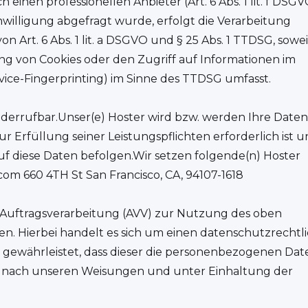
inen professionellen Anbieter (Art. 6 Abs. 1 lit. f DSGV
willigung abgefragt wurde, erfolgt die Verarbeitung
n Art. 6 Abs. 1 lit. a DSGVO und § 25 Abs. 1 TTDSG, sowei
ung von Cookies oder den Zugriff auf Informationen im
evice-Fingerprinting) im Sinne des TTDSG umfasst.
 widerrufbar.Unser(e) Hoster wird bzw. werden Ihre Date
zur Erfüllung seiner Leistungspflichten erforderlich ist 
f diese Daten befolgen.Wir setzen folgende(n) Hoster
om 660 4TH St San Francisco, CA, 94107-1618
 Auftragsverarbeitung (AVV) zur Nutzung des oben
n. Hierbei handelt es sich um einen datenschutzrechtl
 gewährleistet, dass dieser die personenbezogenen Dat
 nach unseren Weisungen und unter Einhaltung der