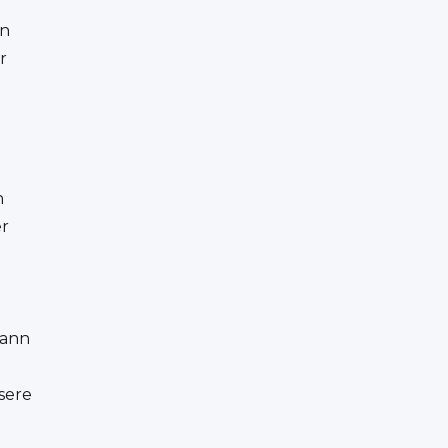
en
r
n
er
kann
sere