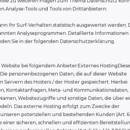
 sowie zu weiteren Fragen zum Thema Datenschutz kön
en.Analyse-Tools und Tools von Dritt­anbietern.
nn Ihr Surf-Verhalten statistisch ausgewertet werden. 
nannten Analyseprogrammen. Detaillierte Informationen
den Sie in der folgenden Datenschutzerklärung.
r Website bei folgendem Anbieter:Externes HostingDies
 Die personenbezogenen Daten, die auf dieser Website
 Servern des Hosters / der Hoster gespeichert. Hierbei
ssen, Kontaktanfragen, Meta- und Kommunikationsdaten,
Namen, Websitezugriffe und sonstige Daten, die über e
ndeln. Das externe Hosting erfolgt zum Zwecke der
unseren potenziellen und bestehenden Kunden (Art. 6 
e einer sicheren, schnellen und effizienten Bereitstellu