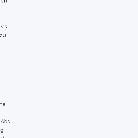
nen
Das
 zu
e
ine
Abs.
ng