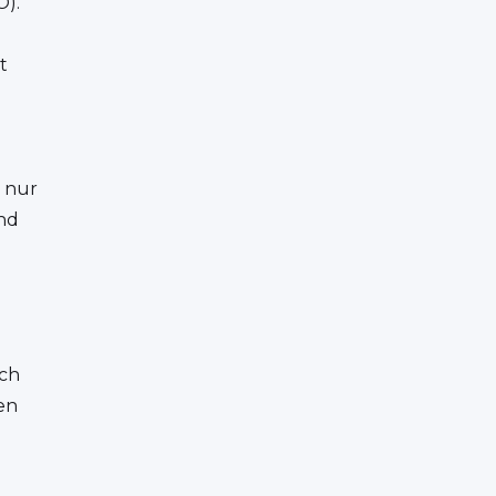
O).
t
n nur
und
ich
en