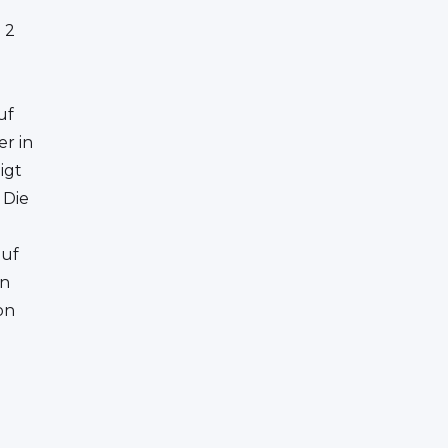
 2
uf
er in
igt
 Die
auf
rn
on