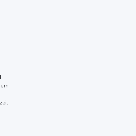
d
rdem
zeit