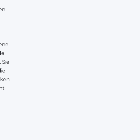
ten
ene
de
 Sie
die
cken
ht